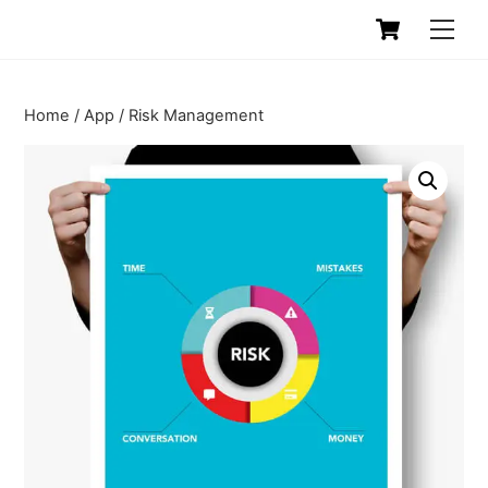
Skip
Cart
Men
to
content
Home
/
App
/ Risk Management