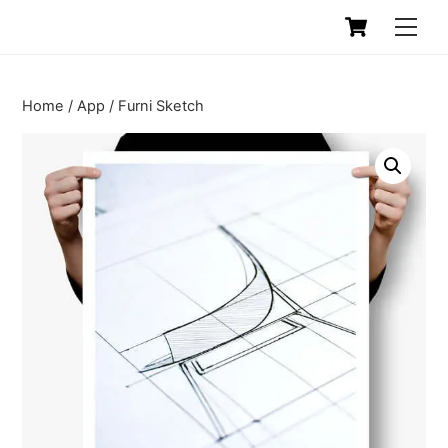
Skip
Cart
Men
to
content
Home
/
App
/ Furni Sketch